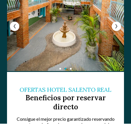
OFERTAS HOTEL SALENTO REAL
Beneficios por reservar
directo
Consigue el mejor precio garantizado reservando
en nuestra web. Accede a promociones especiales y
descuentos exclusivos. No pagues de más: reserva